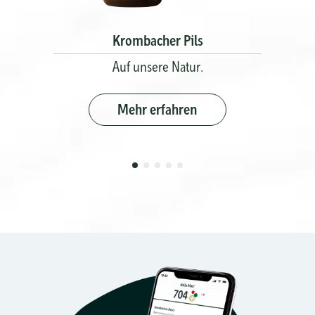
Krombacher Pils
K
en aus
Auf unsere Natur.
Natutrüb
Mehr erfahren